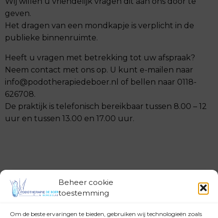
Wij willen u vriendelijk vragen dit aan ons door te
geven.
Het dragen van een mondkapje is verplicht in de
publieke binnenruimte.
Heeft u vragen met betrekking tot uw afspraak?
Neem contact met ons op. U kunt e-mailen naar
info@podotherapiedeboer.nl of bellen naar 0118-
626708.
De praktijk is telefonisch bereikbaar tussen 8.00 – 12
uur en tussen 13.00 en 17.00 uur.
Beheer cookie
toestemming
Om de beste ervaringen te bieden, gebruiken wij technologieën zoals