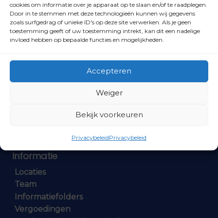
cookies om informatie over je apparaat op te slaan en/of te raadplegen.
Door in te stemmen met deze technologieën kunnen wij gegevens
zoals surfgedrag of unieke ID's op deze site verwerken. Als je geen
toestemming geeft of uw toestemming intrekt, kan dit een nadelige
Specialisaties
invloed hebben op bepaalde functies en mogelijkheden.
Semi-Orthopedische schoenen
Shockwave
Accepteren
Sportpodotherapie
Diabetische voet
Weiger
Kinderpodotherapie
Partiële nagelresectie
Bekijk voorkeuren
Oncologische voetzorg
Reumatische voet
Privacybeleid
Privacybeleid
Echografie
Informatie
Locaties
Team
Informatiefolders
Vergoedingen