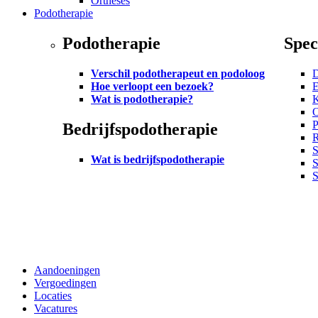
Ortheses
Podotherapie
Podotherapie
Spec
Verschil podotherapeut en podoloog
D
Hoe verloopt een bezoek?
E
Wat is podotherapie?
K
O
P
Bedrijfspodotherapie
R
S
Wat is bedrijfspodotherapie
S
Aandoeningen
Vergoedingen
Locaties
Vacatures