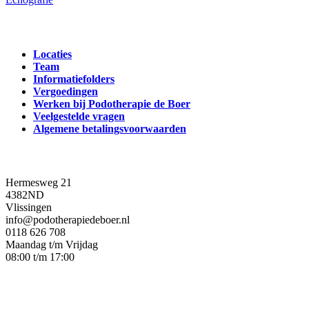
Informatie
Locaties
Team
Informatiefolders
Vergoedingen
Werken bij Podotherapie de Boer
Veelgestelde vragen
Algemene betalingsvoorwaarden
Contact gegevens
Hermesweg 21
4382ND
Vlissingen
info@podotherapiedeboer.nl
0118 626 708
Maandag t/m Vrijdag
08:00 t/m 17:00
Bedrijfsinformatie