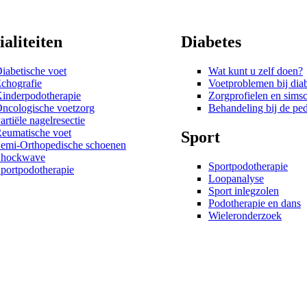
ialiteiten
Diabetes
iabetische voet
Wat kunt u zelf doen?
chografie
Voetproblemen bij dia
inderpodotherapie
Zorgprofielen en simscl
ncologische voetzorg
Behandeling bij de pe
artiële nagelresectie
eumatische voet
Sport
emi-Orthopedische schoenen
Shockwave
Sportpodotherapie
portpodotherapie
Loopanalyse
Sport inlegzolen
Podotherapie en dans
Wieleronderzoek