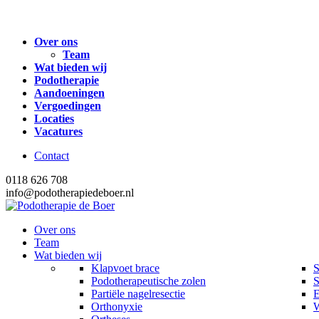
Over ons
Team
Wat bieden wij
Podotherapie
Aandoeningen
Vergoedingen
Locaties
Vacatures
Contact
0118 626 708
info@podotherapiedeboer.nl
Over ons
Team
Wat bieden wij
Klapvoet brace
S
Podotherapeutische zolen
Partiële nagelresectie
E
Orthonyxie
W