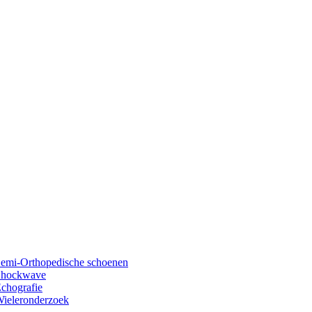
emi-Orthopedische schoenen
Shockwave
chografie
ieleronderzoek