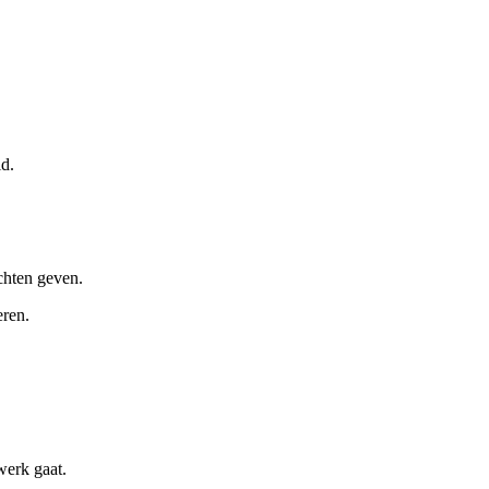
d.
chten geven.
eren.
werk gaat.