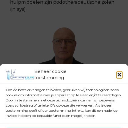
hulpmiddelen zijn podotherapeutische zolen
(inlays).
Beheer cookie
toestemming
Door het integreren van mijn vorige werk,
IC/CCU verpleegkundige (25 jaar) heb ik een
Om de beste ervaringen te bieden, gebruiken wij technologieën zoals
brede kijk op de gehele patiënt wat je goed
cookies om informatie over je apparaat op te slaan en/of te raadplegen.
Door in te stemmen met deze technologieën kunnen wij gegevens
kan gebruiken in je overleg met patiënt en
zoals surfgedrag of unieke ID's op deze site verwerken. Als je geen
verwijzer.
toestemming geeft of uw toestemming intrekt, kan dit een nadelige
invloed hebben op bepaalde functies en mogelijkheden.
Podotherapie is een dankbaar beroep waarbij