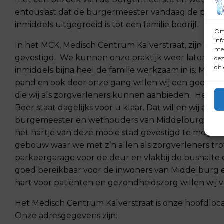
entousiast dat de burgermeester vandaag de prakti
inmiddels uitgegroeid is tot een familie bedrijf.
Om 
inf
In het MCK, Medisch Centrum Kalverstraat, zijn dive
met
gevestigd. We kunnen onze praktijk weer laten zien
dez
dit
inmiddels bijna heel de familie werkzaam in is. Met 
pand en ook door onze gang willen wij een goede i
die wij als zorgverleners kunnen aanbieden. Het t
Boer staat dagelijks voor u klaar. Dat willen wij aan 
burgemeester en wethouders van Middelburg. Het i
het hartje van deze mooie stad gevestigd te mogen zi
gebouw waar we met z’n allen als zorgverleners tro
parkeergarage voor de deur en vlakbij de bushalte en
goed bereikbaar voor de inwoners van Middelburg 
hart voor patiënten en gezondheidszorg willen wij vo
Het Medisch Centrum Kalverstraat is onze hoofdlocat
Onze adresgegevens zijn: