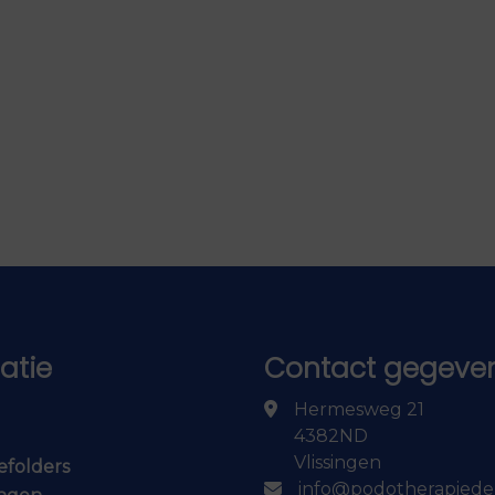
atie
Contact gegeve
Hermesweg 21
4382ND
Vlissingen
efolders
info@podotherapiede