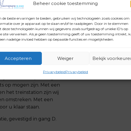
Beheer cookie toestemming
jk komt bekijken, welke
de beste ervaringen te bieden, gebruiken wij technologieën zoals cookies om
ormatie over je apparaat op te slaan en/of te raadplegen. Door in te stemmen
rse zorgverleners
 deze technologieën kunnen wij gegevens zoals surfgedrag of unieke ID's op
. Het bedrijf waar
e site verwerken. Als je geen toestemming geeft of uw toestemming intrekt, 
 een nadelige invloed hebben op bepaalde functies en mogelijkheden.
een rondleiding door het
ndruk geven van de zorg
eam van Podotherapie de
Accepteren
Weiger
Bekijk voorkeure
u laten zien en aan de
s een voorrecht om in
Privacybeleid
Privacybeleid
jn. Het is een prachtig
ts op mogen zijn. Met een
 het treinstation zijn wij
en omstreken. Met een
or u klaar staan.
ie, gevestigd in gang D.