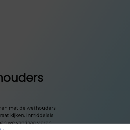
houders
men met de wethouders
at kijken. Inmiddels is
aan we vandaag vieren
s. Wij zijn erg