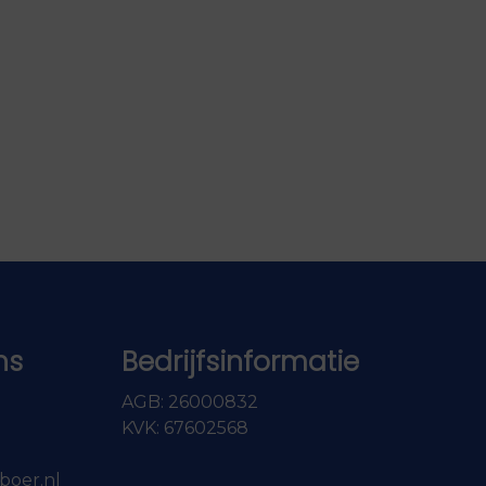
ns
Bedrijfsinformatie
AGB: 26000832
KVK: 67602568
boer.nl