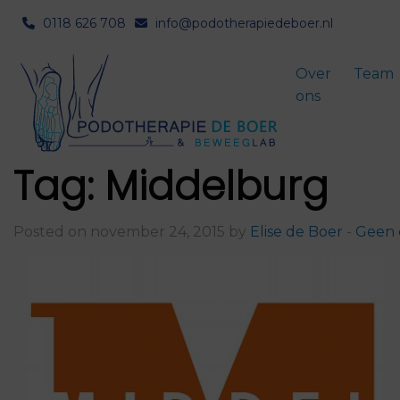
0118 626 708
info@podotherapiedeboer.nl
Over
Team
ons
Tag:
Middelburg
Posted on november 24, 2015 by
Elise de Boer
-
Geen 