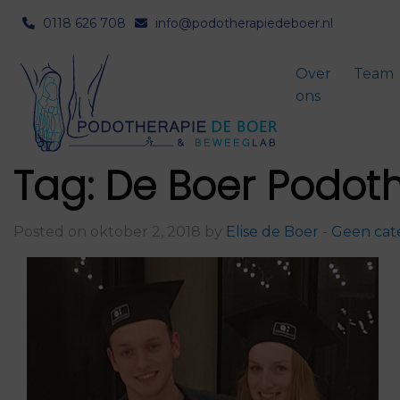
0118 626 708
info@podotherapiedeboer.nl
Over
Team
ons
Tag:
De Boer Podot
Posted on oktober 2, 2018 by
Elise de Boer
-
Geen cat