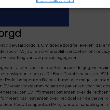
Privacybeleid
Privacybeleid
orgd
ivacy gewaarborgd is. Om goede zorg te leveren, zal e
derzoek? Wij zullen u vriendelijk verzoeken ons privac
 de verwerking van uw persoonsgegevens.
gevens alleen voor het doel waarvoor de gegevens zij
het opslagdoel nodig is.
De Boer Podotherapeuten BV
be
er Podotherapeuten BV
houdt met alle mogelijke midd
n BV
vraagt toestemming aan de patiënten voor het ops
otherapeuten BV
informeert patiënten over de rechten v
nformeert haar patiënten over het doel van de verwerk
e Boer Podotherapeuten BV
bijzondere handelingen m