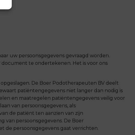
r naar uw persoonsgegevens gevraagd worden.
y document te ondertekenen. Het is voor ons
n opgeslagen.
De Boer Podotherapeuten BV
deelt
waart patiëntengegevens niet langer dan nodig is
elen en maatregelen patiëntengegevens veilig voor
laan van persoonsgegevens, als
an de patiënt ten aanzien van zijn
ing van persoonsgegevens.
De Boer
et de persoonsgegevens gaat verrichten.