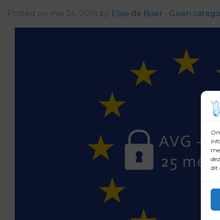
Posted on mei 24, 2018 by
Elise de Boer
-
Geen catego
Om 
inf
met
dez
dit